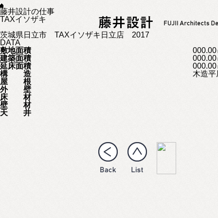
藤井設計の仕事
TAXイソザキ
茨城県日立市 TAXイソザキ日立店
2017
DATA
敷地面積
000.0
建築面積
000.0
延床面積
000.0
構 造
木造平
屋 根
外 壁
床 材
壁 材
天 井