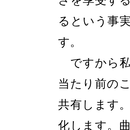
るという事
す。
ですから私
当たり前の
共有します
化します。